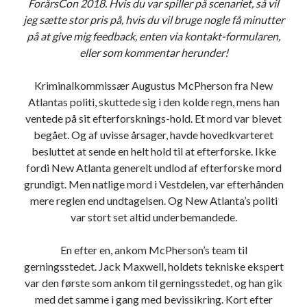
ForårsCon 2018. Hvis du var spiller på scenariet, så vil
O
jeg sætte stor pris på, hvis du vil bruge nogle få minutter
E
på at give mig feedback, enten via kontakt-formularen,
s
eller som kommentar herunder!
p
i
Kriminalkommissær Augustus McPherson fra New
l
Atlantas politi, skuttede sig i den kolde regn, mens han
b
ventede på sit efterforsknings-hold. Et mord var blevet
e
begået. Og af uvisse årsager, havde hovedkvarteret
r
besluttet at sende en helt hold til at efterforske. Ikke
e
fordi New Atlanta generelt undlod af efterforske mord
t
grundigt. Men natlige mord i Vestdelen, var efterhånden
n
mere reglen end undtagelsen. Og New Atlanta’s politi
i
var stort set altid underbemandede.
n
g
En efter en, ankom McPherson’s team til
gerningsstedet. Jack Maxwell, holdets tekniske ekspert
var den første som ankom til gerningsstedet, og han gik
med det samme i gang med bevissikring. Kort efter