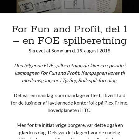
Kategorier
Computerspil
(13)
Rollespil
(40)
For Fun and Profit, del 1
– en FOE spilberetning
Skrevet af
Somnium
d.
19. august 2018
Tags
FOE
GM tips
Den følgende FOE spilberetning dækker en episode i
D&D 5th
kampagnen For Fun and Profit. Kampagnen køres til
Paranoia
Introduktion
medlemsgangene i Tyrfing Rollespilsforening.
Review
Rollespilsteori
Satireview
Det var en mandag, som mandage er flest. I hvert fald
Spilberetning
for de tusinder af lavtlønnede kontorfolk på Plex Prime,
Spildesign
hovedplaneten i ITC.
Teaser
Tanker
Men for tre initiativrige borgere, var dette også en
glædens dag. Dels var det dagen hvor de endelig