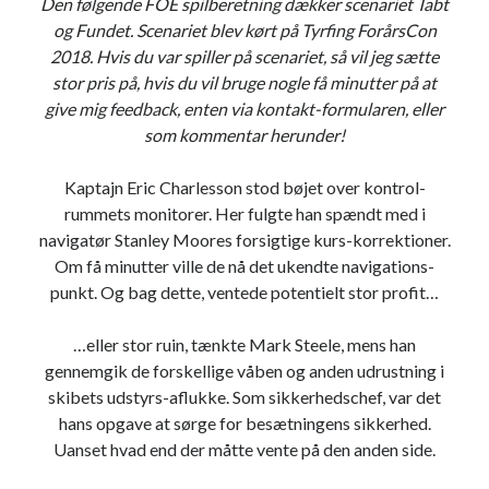
Den følgende FOE spilberetning dækker scenariet Tabt
i
og Fundet. Scenariet blev kørt på Tyrfing ForårsCon
l
2018. Hvis du var spiller på scenariet, så vil jeg sætte
b
stor pris på, hvis du vil bruge nogle få minutter på at
e
give mig feedback, enten via kontakt-formularen, eller
r
som kommentar herunder!
e
t
Kaptajn Eric Charlesson stod bøjet over kontrol-
n
rummets monitorer. Her fulgte han spændt med i
i
navigatør Stanley Moores forsigtige kurs-korrektioner.
n
Om få minutter ville de nå det ukendte navigations-
g
punkt. Og bag dette, ventede potentielt stor profit…
…eller stor ruin, tænkte Mark Steele, mens han
gennemgik de forskellige våben og anden udrustning i
skibets udstyrs-aflukke. Som sikkerhedschef, var det
hans opgave at sørge for besætningens sikkerhed.
Uanset hvad end der måtte vente på den anden side.