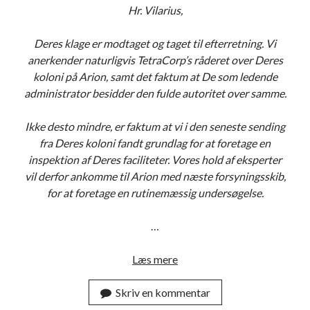
Hr. Vilarius,
t
u
Deres klage er modtaget og taget til efterretning. Vi
r
anerkender naturligvis TetraCorp’s råderet over Deres
e
koloni på Arion, samt det faktum at De som ledende
o
administrator besidder den fulde autoritet over samme.
f
E
Ikke desto mindre, er faktum at vi i den seneste sending
a
fra Deres koloni fandt grundlag for at foretage en
r
inspektion af Deres faciliteter. Vores hold af eksperter
t
vil derfor ankomme til Arion med næste forsyningsskib,
h
for at foretage en rutinemæssig undersøgelse.
)
s
…
p
i
Læs mere
L
l
a
b
Skriv en kommentar
z
e
a
r