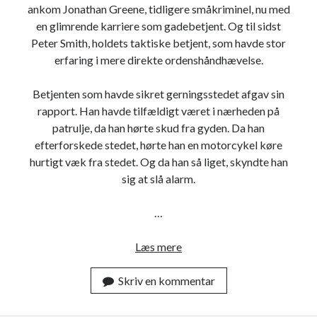
ankom Jonathan Greene, tidligere småkriminel, nu med
en glimrende karriere som gadebetjent. Og til sidst
Peter Smith, holdets taktiske betjent, som havde stor
erfaring i mere direkte ordenshåndhævelse.
Betjenten som havde sikret gerningsstedet afgav sin
rapport. Han havde tilfældigt været i nærheden på
patrulje, da han hørte skud fra gyden. Da han
efterforskede stedet, hørte han en motorcykel køre
hurtigt væk fra stedet. Og da han så liget, skyndte han
sig at slå alarm.
…
Læs mere
I
N
Skriv en kommentar
e
o
n