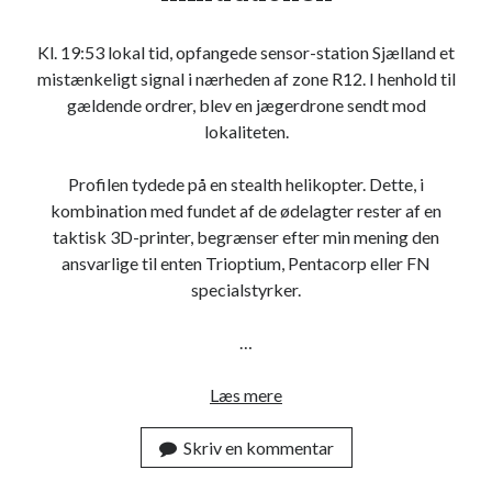
n
i
Kl. 19:53 lokal tid, opfangede sensor-station Sjælland et
n
mistænkeligt signal i nærheden af zone R12. I henhold til
g
gældende ordrer, blev en jægerdrone sendt mod
lokaliteten.
Profilen tydede på en stealth helikopter. Dette, i
kombination med fundet af de ødelagter rester af en
taktisk 3D-printer, begrænser efter min mening den
ansvarlige til enten Trioptium, Pentacorp eller FN
specialstyrker.
…
Læs mere
O
p
Skriv en kommentar
e
r