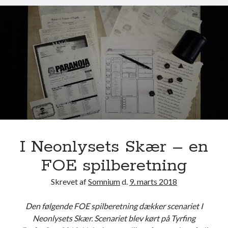
n
a
n
d
P
r
o
f
i
t
,
d
I Neonlysets Skær – en
e
FOE spilberetning
l
1
Skrevet af
Somnium
d.
9. marts 2018
–
e
Den følgende FOE spilberetning dækker scenariet I
n
Neonlysets Skær. Scenariet blev kørt på Tyrfing
F