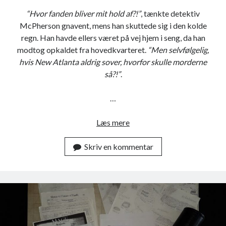
u
“Hvor fanden bliver mit hold af?!”
, tænkte detektiv
r
McPherson gnavent, mens han skuttede sig i den kolde
e
regn. Han havde ellers været på vej hjem i seng, da han
o
modtog opkaldet fra hovedkvarteret.
“Men selvfølgelig,
f
hvis New Atlanta aldrig sover, hvorfor skulle morderne
E
så?!”
.
a
r
…
t
h
Læs mere
I
)
N
s
Skriv en kommentar
e
p
o
i
n
l
l
b
y
e
s
r
e
e