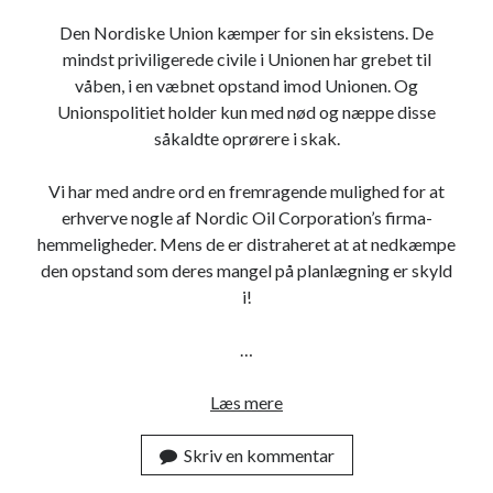
E
Den Nordiske Union kæmper for sin eksistens. De
a
mindst priviligerede civile i Unionen har grebet til
r
våben, i en væbnet opstand imod Unionen. Og
t
Unionspolitiet holder kun med nød og næppe disse
h
såkaldte oprørere i skak.
)
s
Vi har med andre ord en fremragende mulighed for at
c
erhverve nogle af Nordic Oil Corporation’s firma-
e
hemmeligheder. Mens de er distraheret at at nedkæmpe
n
den opstand som deres mangel på planlægning er skyld
a
i!
r
i
…
e
Læs mere
O
p
Skriv en kommentar
e
r