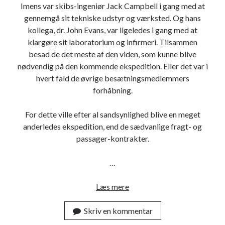
Imens var skibs-ingeniør Jack Campbell i gang med at
gennemgå sit tekniske udstyr og værksted. Og hans
kollega, dr. John Evans, var ligeledes i gang med at
klargøre sit laboratorium og infirmeri. Tilsammen
besad de det meste af den viden, som kunne blive
nødvendig på den kommende ekspedition. Eller det var i
hvert fald de øvrige besætningsmedlemmers
forhåbning.
For dette ville efter al sandsynlighed blive en meget
anderledes ekspedition, end de sædvanlige fragt- og
passager-kontrakter.
…
Læs mere
T
a
Skriv en kommentar
b
t