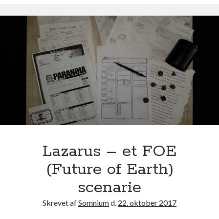
a
t
i
o
n
J
a
n
u
s
–
e
n
Lazarus – et FOE
F
(Future of Earth)
O
E
scenarie
(
Skrevet af
Somnium
d.
22. oktober 2017
F
u