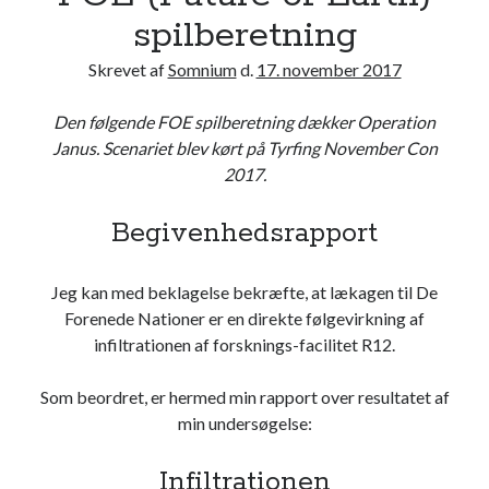
e
spilberetning
o
Skrevet af
Somnium
d.
17. november 2017
f
E
Den følgende FOE spilberetning dækker Operation
a
Janus. Scenariet blev kørt på Tyrfing November Con
r
2017.
t
h
Begivenhedsrapport
)
s
p
Jeg kan med beklagelse bekræfte, at lækagen til De
i
Forenede Nationer er en direkte følgevirkning af
l
infiltrationen af forsknings-facilitet R12.
b
e
Som beordret, er hermed min rapport over resultatet af
r
min undersøgelse:
e
t
Infiltrationen