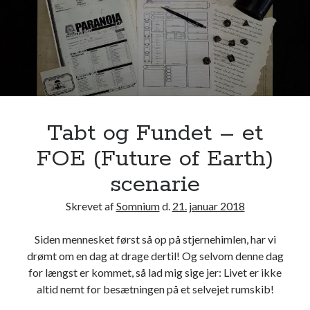
t
t
s
n
S
i
k
n
æ
g
r
–
e
Tabt og Fundet – et
t
FOE (Future of Earth)
F
O
scenarie
E
Skrevet af
Somnium
d.
21. januar 2018
(
F
Siden mennesket først så op på stjernehimlen, har vi
u
drømt om en dag at drage dertil! Og selvom denne dag
t
for længst er kommet, så lad mig sige jer: Livet er ikke
u
altid nemt for besætningen på et selvejet rumskib!
r
e