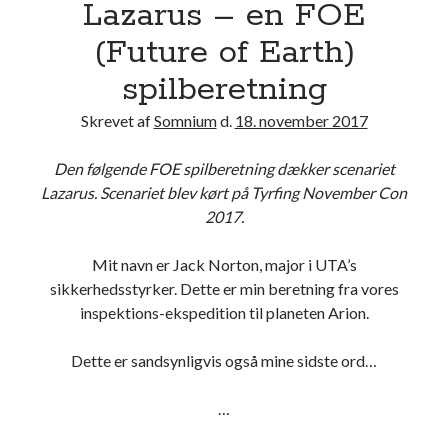
O
Lazarus – en FOE
E
(Future of Earth)
(
F
spilberetning
u
Skrevet af
Somnium
d.
18. november 2017
t
u
Den følgende FOE spilberetning dækker scenariet
r
Lazarus. Scenariet blev kørt på Tyrfing November Con
e
2017.
o
f
Mit navn er Jack Norton, major i UTA’s
E
sikkerhedsstyrker. Dette er min beretning fra vores
a
inspektions-ekspedition til planeten Arion.
r
t
Dette er sandsynligvis også mine sidste ord…
h
)
…
s
c