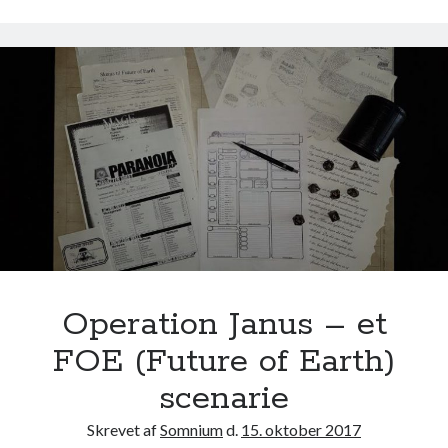
r
e
u
t
s
n
–
i
e
n
t
g
F
O
E
(
F
u
t
Operation Janus – et
u
FOE (Future of Earth)
r
e
scenarie
o
Skrevet af
Somnium
d.
15. oktober 2017
f