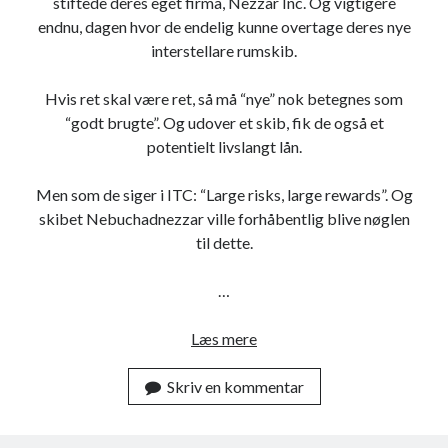
stiftede deres eget firma, Nezzar Inc. Og vigtigere
Arkiver
endnu, dagen hvor de endelig kunne overtage deres nye
A
interstellare rumskib.
r
k
Hvis ret skal være ret, så må “nye” nok betegnes som
i
v
“godt brugte”. Og udover et skib, fik de også et
Meta
e
potentielt livslangt lån.
r
Log ind
Indlæg-
RSS
Men som de siger i ITC: “Large risks, large rewards”. Og
Kommentar-
RSS
skibet Nebuchadnezzar ville forhåbentlig blive nøglen
til dette.
…
Læs mere
F
o
Skriv en kommentar
r
F
u