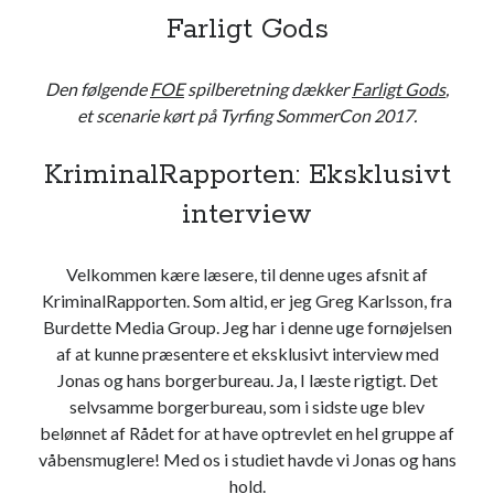
Farligt Gods
t
u
r
Den følgende
FOE
spilberetning dækker
Farligt Gods
,
e
et scenarie kørt på Tyrfing SommerCon 2017.
o
f
KriminalRapporten: Eksklusivt
E
interview
a
r
t
Velkommen kære læsere, til denne uges afsnit af
h
KriminalRapporten. Som altid, er jeg Greg Karlsson, fra
)
Burdette Media Group. Jeg har i denne uge fornøjelsen
s
af at kunne præsentere et eksklusivt interview med
c
Jonas og hans borgerbureau. Ja, I læste rigtigt. Det
e
selvsamme borgerbureau, som i sidste uge blev
n
belønnet af Rådet for at have optrevlet en hel gruppe af
a
våbensmuglere! Med os i studiet havde vi Jonas og hans
r
hold.