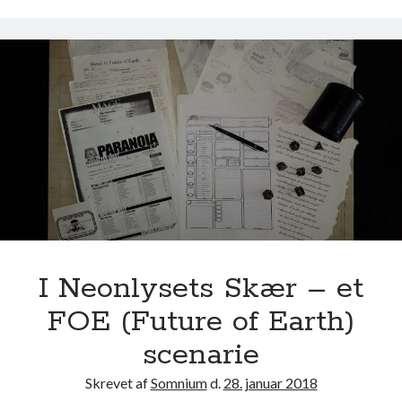
o
g
F
u
n
d
e
t
–
e
n
F
O
I Neonlysets Skær – et
E
FOE (Future of Earth)
(
F
scenarie
u
Skrevet af
Somnium
d.
28. januar 2018
t