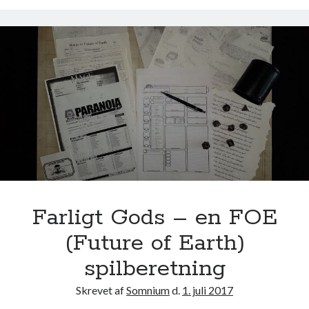
a
t
i
o
n
J
a
n
u
s
–
e
t
Farligt Gods – en FOE
F
(Future of Earth)
O
E
spilberetning
(
Skrevet af
Somnium
d.
1. juli 2017
F
u