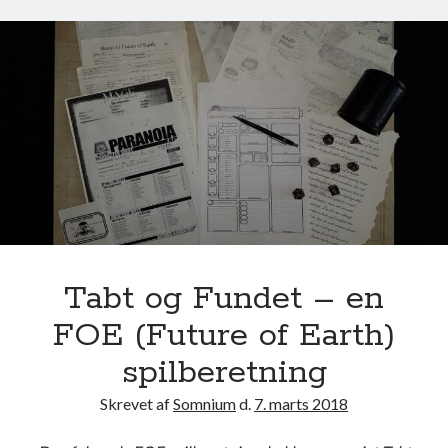
l
y
s
e
t
s
S
k
æ
r
–
e
Tabt og Fundet – en
n
FOE (Future of Earth)
F
O
spilberetning
E
Skrevet af
Somnium
d.
7. marts 2018
s
p