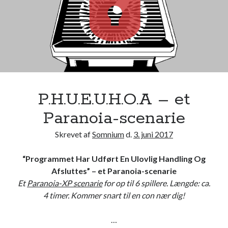
d
s
–
e
t
F
O
E
P.H.U.E.U.H.O.A – et
(
Paranoia-scenarie
F
u
Skrevet af
Somnium
d.
3. juni 2017
t
u
“Programmet Har Udført En Ulovlig Handling Og
r
Afsluttes” – et Paranoia-scenarie
e
Et
Paranoia-XP scenarie
for op til 6 spillere. Længde: ca.
o
4 timer. Kommer snart til en con nær dig!
f
E
…
a