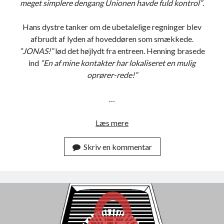
meget simplere dengang Unionen havde fuld kontrol”
.
b
e
Hans dystre tanker om de ubetalelige regninger blev
r
afbrudt af lyden af hoveddøren som smækkede.
e
“JONAS!”
lød det højlydt fra entreen. Henning brasede
t
ind
“En af mine kontakter har lokaliseret en mulig
n
oprører-rede!”
i
n
…
g
Læs mere
F
a
Skriv en kommentar
r
l
i
g
t
G
o