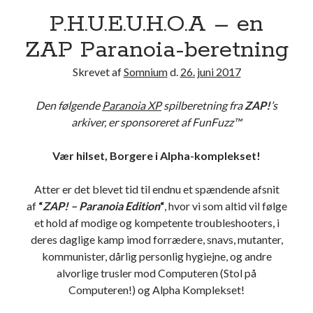
Kategorier
P.H.U.E.U.H.O.A – en
Computerspil
(13)
ZAP Paranoia-beretning
Rollespil
(40)
Skrevet af
Somnium
d.
26. juni 2017
Den følgende
Paranoia XP
spilberetning fra
ZAP!
’s
Tags
arkiver, er sponsoreret af FunFuzz™
FOE
GM tips
D&D 5th
Vær hilset, Borgere i Alpha-komplekset!
Paranoia
Introduktion
Atter er det blevet tid til endnu et spændende afsnit
Review
Rollespilsteori
af
“
ZAP! – Paranoia Edition
“
, hvor vi som altid vil følge
Satireview
et hold af modige og kompetente troubleshooters, i
Spilberetning
Spildesign
deres daglige kamp imod forrædere, snavs, mutanter,
kommunister, dårlig personlig hygiejne, og andre
Teaser
Tanker
alvorlige trusler mod Computeren (Stol på
Computeren!) og Alpha Komplekset!