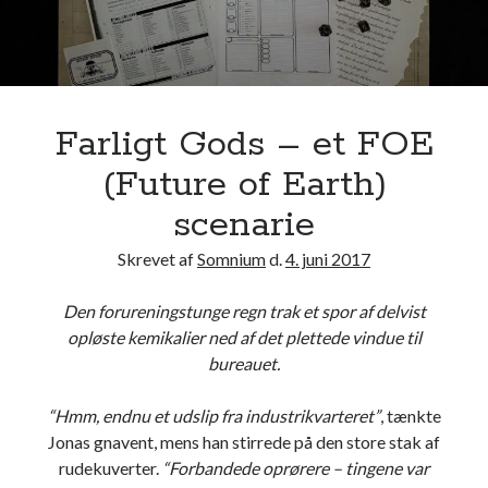
O
.
A
–
e
Farligt Gods – et FOE
n
(Future of Earth)
Z
A
scenarie
P
Skrevet af
Somnium
d.
4. juni 2017
P
a
Den forureningstunge regn trak et spor af delvist
r
opløste kemikalier ned af det plettede vindue til
a
bureauet.
n
o
“Hmm, endnu et udslip fra industrikvarteret”
, tænkte
i
Jonas gnavent, mens han stirrede på den store stak af
a
rudekuverter.
“Forbandede oprørere – tingene var
-