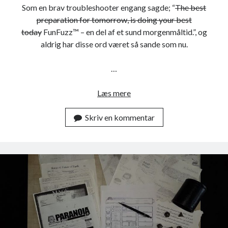
Arkiver
Som en brav troubleshooter engang sagde; “
The best
preparation for tomorrow, is doing your best
A
today
FunFuzz™ – en del af et sund morgenmåltid.”, og
r
k
aldrig har disse ord været så sande som nu.
i
v
Meta
…
e
r
Log ind
Indlæg-
RSS
Læs mere
P
Kommentar-
RSS
.
Skriv en kommentar
H
.
U
.
E
.
U
.
H
.